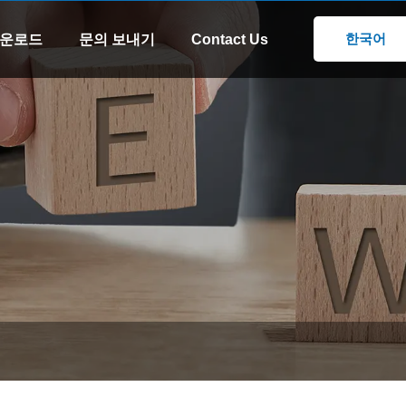
왓츠앱
이메일
8613505426090
xinsen
한국어
운로드
문의 보내기
Contact Us