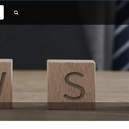
팔로우:
@gd-xs.com