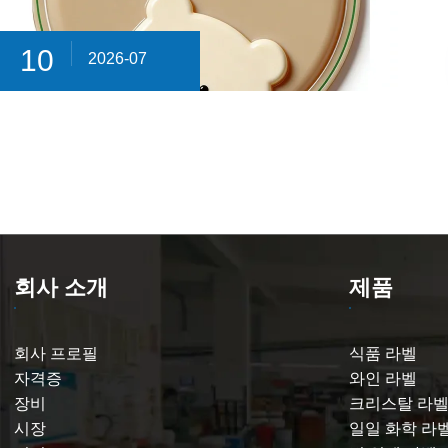
10
2026-07
회사 소개
제품
회사 프로필
식품 라벨
자격증
와인 라벨
장비
크리스탈 라
시장
일일 화학 라