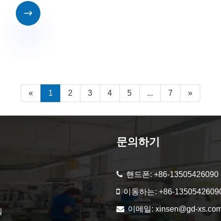

«
1
2
3
4
5
...
7
»
문의하기
핸드폰:
+86-13505426090
이동하는:
+86-1350542609
벨
이메일:
xinsen@gd-xs.co
벨