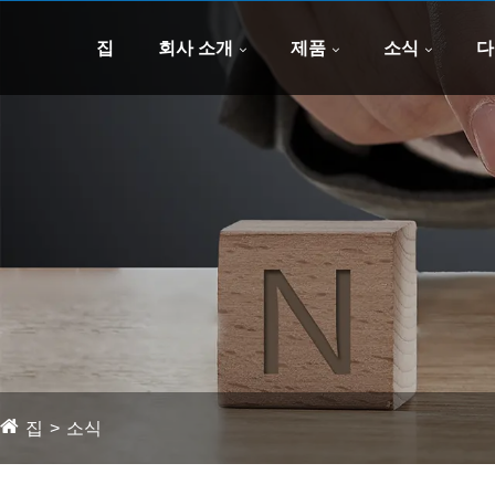
집
회사 소개
제품
소식
다
집
소식